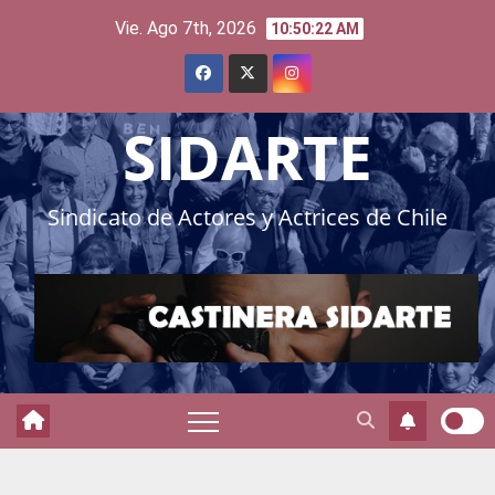
Skip
Vie. Ago 7th, 2026
10:50:24 AM
to
content
SIDARTE
Sindicato de Actores y Actrices de Chile