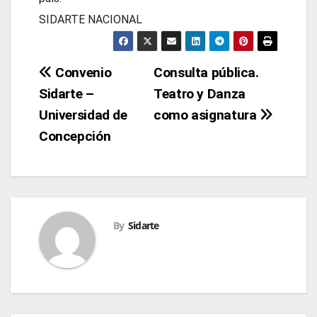
SIDARTE NACIONAL
Navegación
Convenio
Consulta pública.
Sidarte –
Teatro y Danza
de
Universidad de
como asignatura
entradas
Concepción
By
Sidarte