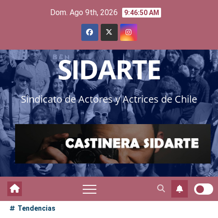
Skip
Dom. Ago 9th, 2026
9:46:52 AM
to
content
SIDARTE
Sindicato de Actores y Actrices de Chile
Tendencias