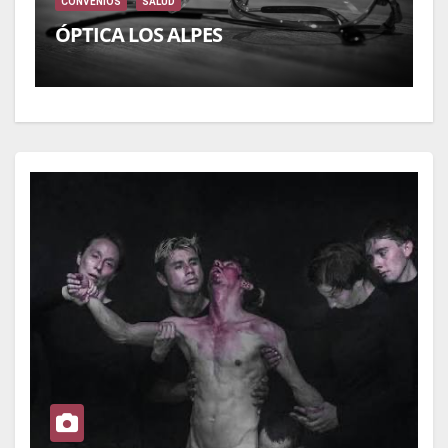
CONVENIOS
SALUD
C
ÓPTICA LOS ALPES
C