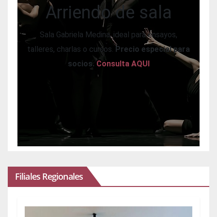
Arriendo de sala
Sala Gabriela Medina, ideal para ensayos,
talleres, charlas o cursos.
Precio especial para
socios.
Consulta AQUI
Filiales Regionales