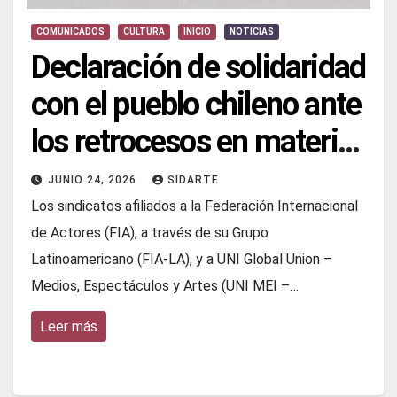
COMUNICADOS
CULTURA
INICIO
NOTICIAS
Declaración de solidaridad
con el pueblo chileno ante
los retrocesos en materia
de derechos sociales y
JUNIO 24, 2026
SIDARTE
culturales
Los sindicatos afiliados a la Federación Internacional
de Actores (FIA), a través de su Grupo
Latinoamericano (FIA-LA), y a UNI Global Union –
Medios, Espectáculos y Artes (UNI MEI –…
Leer más