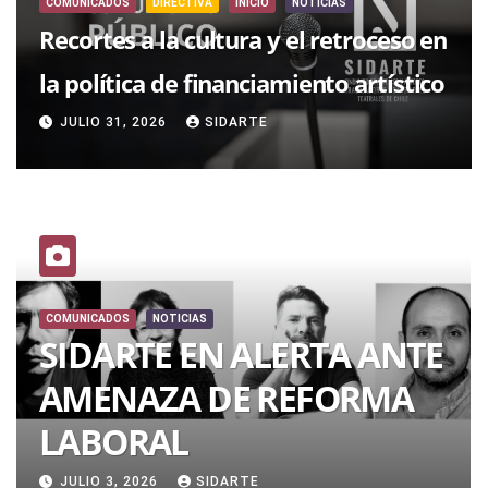
COMUNICADOS
DIRECTIVA
INICIO
NOTICIAS
Recortes a la cultura y el retroceso en
la política de financiamiento artístico
JULIO 31, 2026
SIDARTE
A ANTE
COMUNICADOS
DIRECTIVA
NOTICIAS
ORMA
¡No a los recortes en
Cultura!
JUNIO 25, 2026
SIDARTE