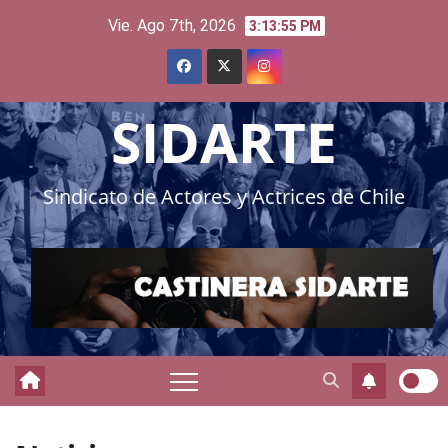
Skip
Vie. Ago 7th, 2026
3:13:57 PM
to
content
SIDARTE
Sindicato de Actores y Actrices de Chile