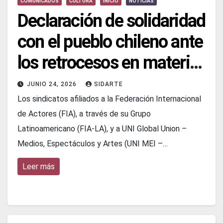
COMUNICADOS
CULTURA
INICIO
NOTICIAS
Declaración de solidaridad
con el pueblo chileno ante
los retrocesos en materia
de derechos sociales y
JUNIO 24, 2026
SIDARTE
culturales
Los sindicatos afiliados a la Federación Internacional
de Actores (FIA), a través de su Grupo
Latinoamericano (FIA-LA), y a UNI Global Union –
Medios, Espectáculos y Artes (UNI MEI –…
Leer más