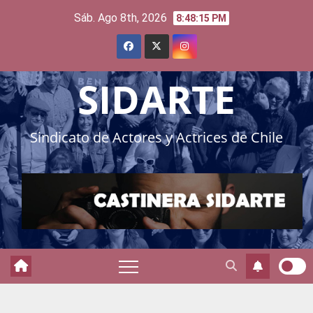
Skip
Sáb. Ago 8th, 2026
8:48:17 PM
to
content
SIDARTE
Sindicato de Actores y Actrices de Chile