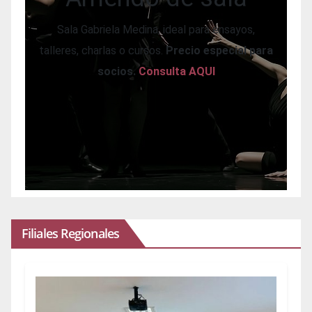
Sala Gabriela Medina, ideal para ensayos,
talleres, charlas o cursos.
Precio especial para
socios.
Consulta AQUI
Filiales Regionales