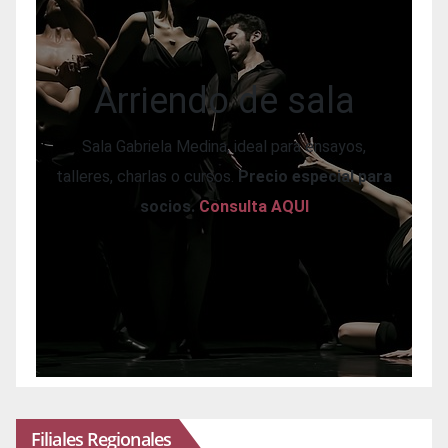
Arriendo de sala
Sala Gabriela Medina, ideal para ensayos,
talleres, charlas o cursos.
Precio especial para
socios.
Consulta AQUI
Filiales Regionales