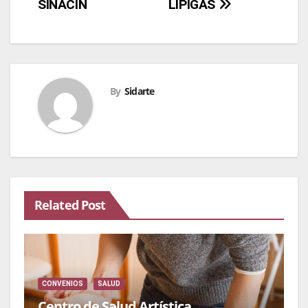
SINACIN
LIPIGAS
de
entradas
By
Sidarte
Related Post
CONVENIOS
SALUD
Centro de Salud Artística