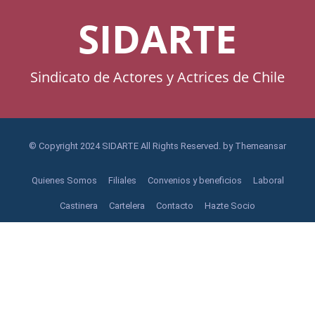
SIDARTE
Sindicato de Actores y Actrices de Chile
© Copyright 2024 SIDARTE All Rights Reserved. by
Themeansar
Quienes Somos
Filiales
Convenios y beneficios
Laboral
Castinera
Cartelera
Contacto
Hazte Socio