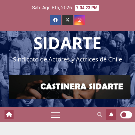
Skip
Sáb. Ago 8th, 2026
7:04:25 PM
to
content
SIDARTE
Sindicato de Actores y Actrices de Chile