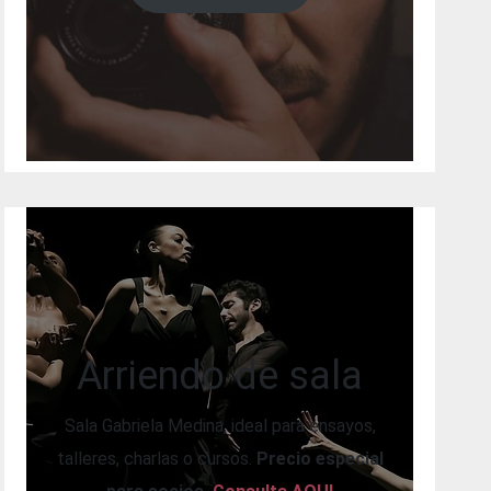
Arriendo de sala
Sala Gabriela Medina, ideal para ensayos,
talleres, charlas o cursos.
Precio especial