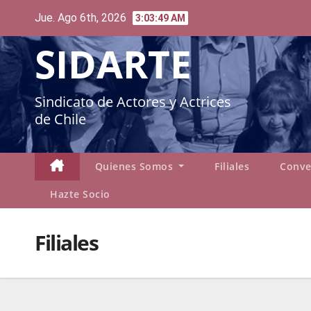
Skip
Jue. Ago 6th, 2026
3:03:50 AM
to
SIDARTE
content
Sindicato de Actores y Actrices
de Chile
Quienes Somos
Filiales
Conve
Hazte Socio
Filiales