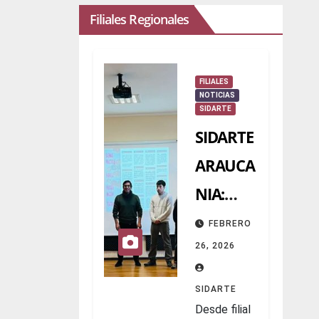
Filiales Regionales
FILIALES
NOTICIAS
SIDARTE
SIDARTE
ARAUCA
NIA:
RESUME
FEBRERO
N 2025
26, 2026
SIDARTE
Desde filial