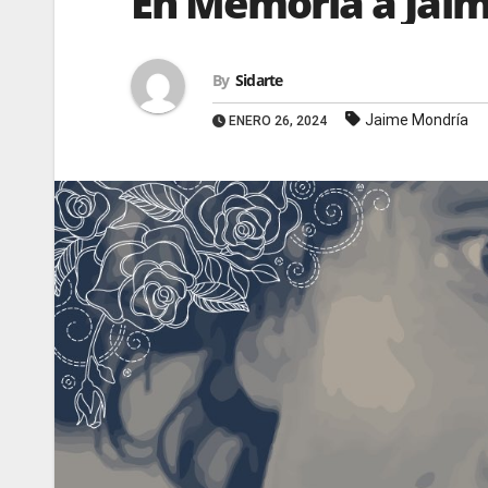
En Memoria a Jai
By
Sidarte
Jaime Mondría
ENERO 26, 2024