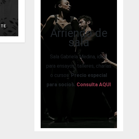
RTE
Arriendo de
sala
Sala Gabriela Medina, ideal
para ensayos, talleres, charlas
o cursos.
Precio especial
para socios.
Consulta AQUI