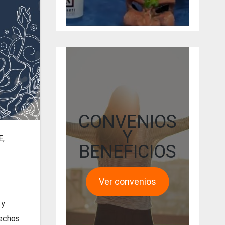
CONVENIOS
Y
E,
BENEFICIOS
Ver convenios
 y
rechos