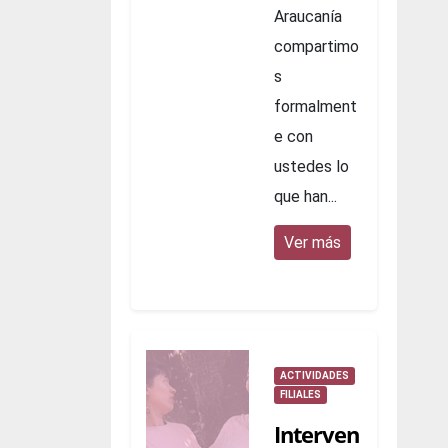
Araucanía
compartimo
s
formalment
e con
ustedes lo
que han...
Ver más
ACTIVIDADES
FILIALES
Interven