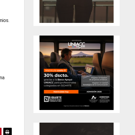
nios.
una