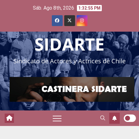
Skip
Sáb. Ago 8th, 2026
1:32:57 PM
to
content
SIDARTE
Sindicato de Actores y Actrices de Chile