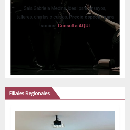
Sala Gabriela Medina, ideal para ensayos,
talleres, charlas o cursos.
Precio especial para
socios.
Consulta AQUI
Filiales Regionales