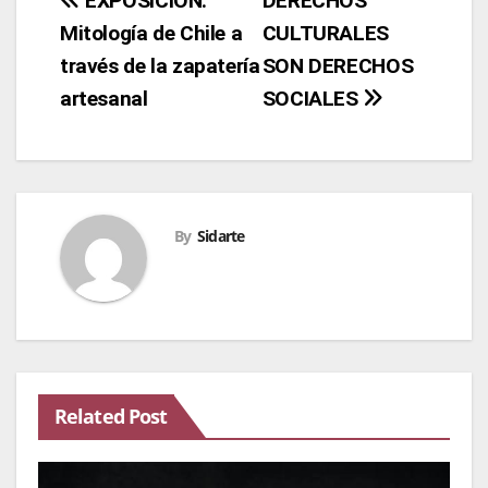
Navegación
EXPOSICIÓN:
DERECHOS
Mitología de Chile a
CULTURALES
de
través de la zapatería
SON DERECHOS
entradas
artesanal
SOCIALES
By
Sidarte
Related Post