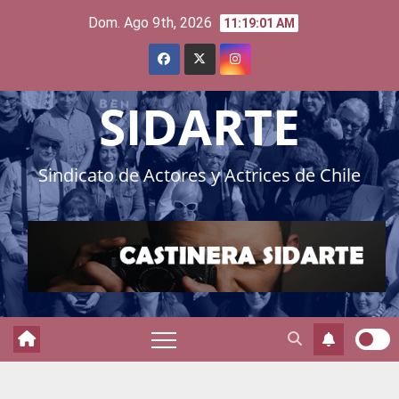
Skip
Dom. Ago 9th, 2026
11:19:02 AM
to
content
SIDARTE
Sindicato de Actores y Actrices de Chile