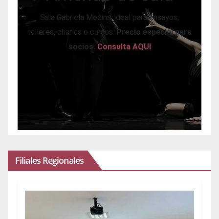
Sala Gabriela Medina, ideal para ensayos,
talleres, charlas o cursos.
Precio especial para
socios.
Consulta AQUI
Filiales Regionales