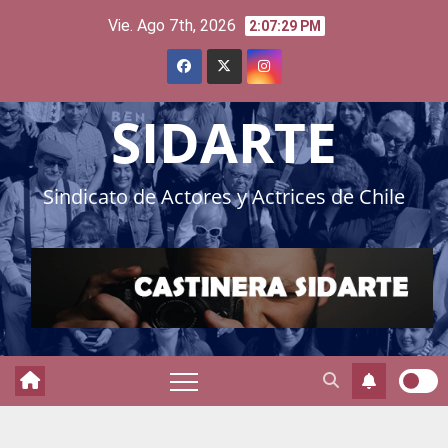
Skip
Vie. Ago 7th, 2026
2:07:31 PM
to
content
SIDARTE
Sindicato de Actores y Actrices de Chile