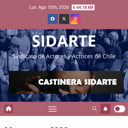
Skip
Lun. Ago 10th, 2026
6:44:20 AM
to
content
SIDARTE
Sindicato de Actores y Actrices de Chile