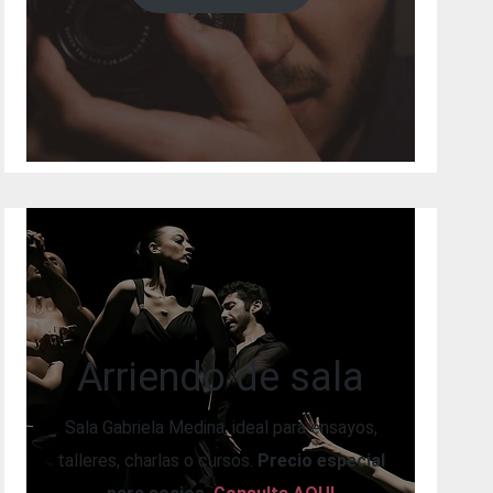
Arriendo de sala
Sala Gabriela Medina, ideal para ensayos,
talleres, charlas o cursos.
Precio especial