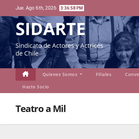
Skip
Jue. Ago 6th, 2026
3:36:59 PM
to
SIDARTE
content
Sindicato de Actores y Actrices
de Chile
Quienes Somos
Filiales
Conve
Hazte Socio
Teatro a Mil