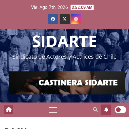
Skip
Vie. Ago 7th, 2026
3:52:10 AM
to
content
SIDARTE
Sindicato de Actores y Actrices de Chile