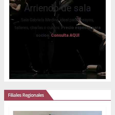
Arriendo de sala
Sala Gabriela Medina, ideal para ensayos,
talleres, charlas o cursos.
Precio especial para
socios.
Consulta AQUI
Filiales Regionales